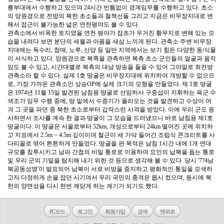
룡부대에서 수행하고 있으며 24시간 빈틈없이 경계임무를 수행하고 있다. 초소
의 망원경으로 전방의 북한 초소들과 철책선들 그리고 지금은 비무장지대로 변
해서 접근이 불가능한 넓은 연천평야도 볼 수 있다.
관측소에서 비옥한 토지였을 연천 평야가 잡초가 우거진 황무지로 변해 있는 모
습을 내려다 보면 분단의 세월과 아픔을 새삼 느끼게 된다. 관측소 주변 비무장
지대에는 독수리, 참매, 노루, 산양 등 일반 지역에서는 보기 힘든 다양한 동/식물
이 서식하고 있다. 망원경으로 북쪽을 관측하면 북측 초소 군인들의 얼굴과 움직
임도 볼 수 있고, 시간대별로 북측의 대남 방송을 들을 수 있어 그야말로 최전방
관측소라 할 수 있다. 실제 1호 땅굴은 비무장지대에 위치하여 개방할 수 없으므
로, 가장 가까운 관측소인 상승OP에 실제 크기의 모형을 만들었다. 제 1호 땅굴
은 1974년 11월 15일 발견된 남침용 땅굴로 선임하사 구중섭이 지휘하는 육군 수
색조가 임무 수행 중에, 땅 밑에서 수증기가 올라오는 것을 발견하고 수상이 여
겨 그 곳을 파던 중 북한 초소로부터 갑작스런 사격을 받았다. 이에 우리 군도 응
사하면서 조사를 계속 한 결과 땅굴이 그 모습을 드러냈으니 바로 남침용 제1호
땅굴이다. 이 땅굴은 서울로부터 52km, 개성으로부터 24km 떨어진 곳에 위치하
고 지표에서 2.5m ~ 4.5m 깊이이며 철근이 세 가닥 들어간 조립식 콘크리트를 사
다리꼴로 엮어 튼튼하게 만들었다. 땅굴을 판 목적은 남침 1시간 내에 1개 연대
규모를 침투시키고 남파 간첩의 비밀 통로로 이용하여 요인의 납북을 돕는 통로
및 우리 군의 기밀을 탐지해 내기 위한 것 등으로 생각해 볼 수 있다. 당시 '7?4남
북공동성명'이 발표되어 남북이 서로 비방을 중지하고 평화적인 통일을 모색하
고자 다정하게 손을 잡던 시기여서 우리 국민의 충격은 몹시 컸으며, 동시에 북
한의 양면성을 다시 한번 깨닫게 하는 계기가 되기도 했다.
PC모드
로그인
회원가입
검색
맨위로