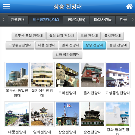
상승 전망대
E
<
관광안내
비무장지대(DMZ)
판문점(JSA)
DMZ사건들
한국전쟁(6.
>
오두산 통일 전망대
철의 삼각 전망대
도라 전망대
을지전망대
고성통일전망대
태풍 전망대
열쇠 전망대
상승 전망대
승전 전망대
강화 평화전망대
오두산 통일전
철의삼각전망
도라전망대
을지전망대
고성통일전망대
망대
대
강화 평화전망
태풍전망대
열쇠전망대
상승전망대
승전전망대
대