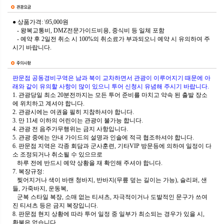
● 상품가격: \95,000원
- 왕복교통비, DMZ전문가이드비용, 중식비 등 일체 포함
- 예약 후 2일전 취소 시 100%의 취소료가 부과되오니 예약 시 유의하여 주
시기 바랍니다.
판문점 공동경비구역은 남과 북이 교차하면서 관광이 이루어지기 때문에 아
래와 같이 유의할 사항이 많이 있으니 투어 신청시 유념해 주시기 바랍니다.
1. 관광당일 최소 20분전까지는 모든 투어 준비를 마치고 약속 된 출발 장소
에 위치하고 계셔야 합니다.
2. 관광시에는 여권을 필히 지참하셔야 합니다.
3. 만 11세 이하의 어린이는 관광이 불가능 합니다.
4. 관광 전 음주가무행위는 금지 사항입니다.
5. 관광 중에는 안내 가이드의 설명과 인솔에 적극 협조하셔야 합니다.
6. 판문점 지역은 각종 회담과 군사훈련, 기타VIP 방문등에 의하여 일정이 다
소 조정되거나 취소될 수 있으므로
하루 전에 반드시 예약 상황을 재 확인해 주셔야 합니다.
7.
복장규정
:
찢어지거나 색이 바랜 청바지, 반바지(무릎 덮는 길이는 가능), 슬리퍼, 샌
들, 가죽바지, 운동복,
군복 스타일 복장, 소매 없는 티셔츠, 자극적이거나 도발적인 문구가 쓰여
진 티셔츠 등은 금지 복장입니다.
8. 판문점 현지 상황에 따라 투어 일정 중 일부가 최소되는 경우가 있을 시,
환불은 없습니다.