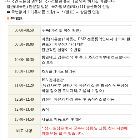
- 내국인 판문점 견학은 국가정보원 콜센터로 연락 하시길 바랍니다.
일반(내국인) 판문점 방문 : 국가정보원(NIS) 111 콜센터에 신청
☎ 국번없이 111(휴대폰 포함) → ＊(별표) → 상담원 연결
08:00~08:50
수속(여권 및 복장 확인)
이동(자유로) / 이동간 DMZ 전문통역안내사에 의해 한
08:50~10:00
반도의 비무장지대에 대한
전반적인 설명이 수반됨
통일대교 검문/검색 후 통과, JSA경비부대 캠프보니파
10:00~10:30
스 도착
10:30~11:00
JSA 슬라이드 브리핑
JSA 경내관광
11:00~12:20
(유엔사령부 전방기지-자유의 집-본 회담장-남북정상
회담 장소인 도보다리, 기념식수 장소)
12:20~12:40
임진각 자유의 다리 관람 후 중식장소로 이동
12:40~13:40
중식
13:40~14:50
서울로 이동/도착 후 해산
* 상기 일정은 현지 군부대 상황 및 교통, 천재 지변에
비고 사항
의해 변동 될 수 있습니다.