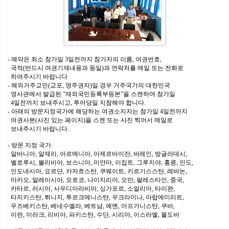
- 예약은 최소 참가일 3일전까지 참가자의 이름, 여권번호,
국적(반드시 여권기재내용과 동일)과 연락처를 메일 또는 전화로
하여주시기 바랍니다.
- 해외거주교민(교포, 영주권자)일 경우 거주국가의 대한민국
영사관에서 발급된 “재외국민등록부등본”을 스캔하여 참가일
4일전까지 보내주시고, 투어당일 지참해야 합니다.
- 아래의 방문지정국가에 해당하는 여권소지자는 참가일 4일전까지
여권사본(사진 있는 페이지)을 스캔 또는 사진 찍어서 메일로
보내주시기 바랍니다.
- 방문 지정 국가:
알바니아, 알제리, 아르메니아, 아제르바이잔, 바레인, 방글라데시,
벨로루시, 볼리비아, 보스니아, 미얀마, 이집트, 그루지야, 홍콩, 인도,
인도네시아, 요르단, 카자흐스탄, 쿠웨이트, 키르기스스탄, 레바논,
마카오, 말레이시아, 모로코, 나이지리아, 오만, 팔레스타인, 중국,
카타르, 러시아, 사우디아라비아, 싱가포르, 소말리아, 타이완,
타지키스탄, 튀니지, 투르크메니스탄, 우크라이나, 아랍에미리트,
우즈베키스탄, 베네수엘라, 베트남, 예멘, 아프가니스탄, 쿠바,
이란, 이라크, 리비아, 파키스탄, 수단, 시리아, 이스라엘, 몰도바