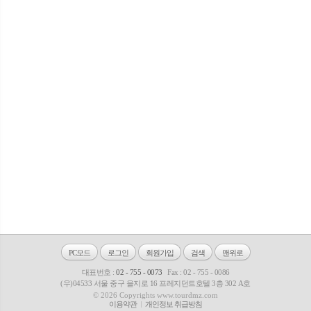
PC모드
로그인
회원가입
검색
맨위로
대표번호 :
02 - 755 - 0073
Fax : 02 - 755 - 0086
(우)04533 서울 중구 을지로 16 프레지던트호텔 3층 302 A호
© 2026 Copyrights www.tourdmz.com
이용약관
개인정보 취급방침