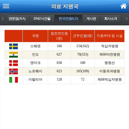
의료 지원국
)
<
판문점(JSA)
DMZ사건들
한국전쟁(6.25)
게시판
회사소개
>
참전연인원
국명
근무인원(명)
지원부대 및 시설
(명)
스웨덴
160
154(162)
적십자병원
인도
627
70(333)
제60야전병원
덴마크
630
100
병원선
노르웨이
623
105(109)
이동외과병원
이탈리아
128
72
제68적십자병원