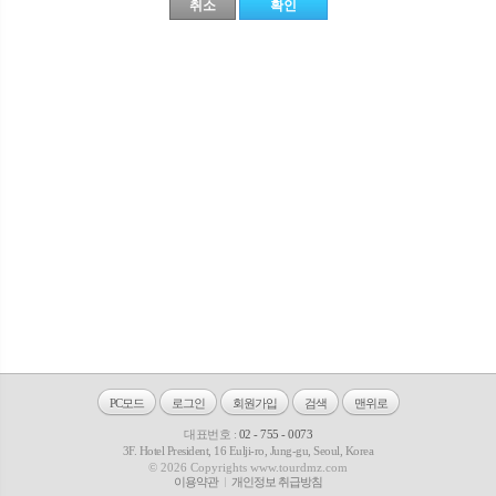
PC모드
로그인
회원가입
검색
맨위로
대표번호 :
02 - 755 - 0073
3F. Hotel President, 16 Eulji-ro, Jung-gu, Seoul, Korea
© 2026 Copyrights www.tourdmz.com
이용약관
개인정보 취급방침