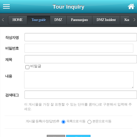
Tour inquiry
<
HOME
Tour guide
DMZ
Panmunjom
DMZ Incident
Korea wa
>
작성자명
비밀번호
제목
비밀글
내용
검색태그
이 게시물을 가장 잘 표현할 수 있는 단어를 콤마(,)로 구분해서 입력해 주
세요.
게시물 등록(수정/답변)후
목록으로 이동
본문으로 이동