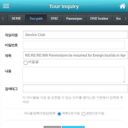
Tour inquiry
<
HOME
Tour guide
DMZ
Panmunjom
DMZ Incident
Korea wa
>
작성자명
비밀번호
제목
비밀글
내용
검색태그
이 게시물을 가장 잘 표현할 수 있는 단어를 콤마(,)로 구분해서 입력해 주
세요.
게시물 등록(수정/답변)후
목록으로 이동
본문으로 이동