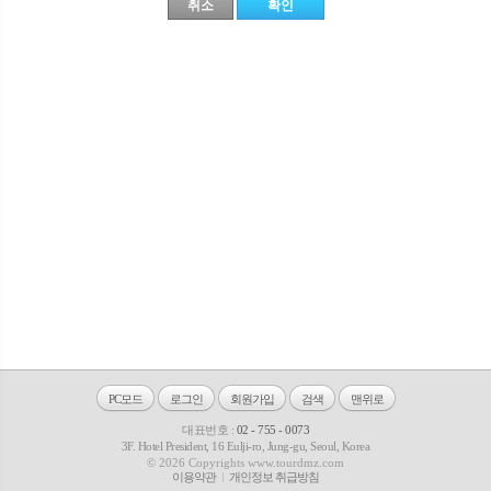
PC모드
로그인
회원가입
검색
맨위로
대표번호 :
02 - 755 - 0073
3F. Hotel President, 16 Eulji-ro, Jung-gu, Seoul, Korea
© 2026 Copyrights www.tourdmz.com
이용약관
개인정보 취급방침