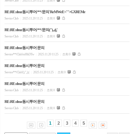
Service Club
2025.11.20 11:25
조회 0
|
|
RE:RE:dmz동시투어/**/문의'ReMWeE<'">GXREMe
Service Club
2025.11.20 11:25
조회 0
|
|
RE:RE:dmz동시투어/**/문의(").,.((,'
Service Club
2025.11.20 11:25
조회 0
|
|
RE:RE:dmz동시투어 문의
Service/**/Club'mHhDTw
2025.11.20 11:25
조회 0
|
|
RE:RE:dmz동시투어 문의
Service/**/Club'(),".,),(
2025.11.20 11:25
조회 0
|
|
RE:RE:dmz동시투어 문의
Service Club
2025.11.20 11:25
조회 0
|
|
RE:RE:dmz동시투어 문의
Service Club
2025.11.20 11:25
조회 0
|
|
1
2
3
4
5