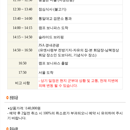
12:10 ~ 12:30
통일촌 마을 (차창관광)
12:30 ~ 13:40
점심식사 (불고기)
13:40 ~ 14:00
통일대교 검문소 통과
14:00 ~ 14:15
캠프 보니파스 도착
14:15 ~ 14:50
슬라이드 브리핑
JSA 경내관광
14:50 ~ 16:50
(유엔사령부 전방기지-자유의 집-본 회담장-남북정상
회담 장소인 도보다리, 기념식수 장소)
16:50
캠프 보니파스 출발
17:50
서울 도착
- 상기 일정은 현지 군부대 상황 및 교통, 천재 지변에
비고 사항
의해 변동 될 수 있습니다.
◑상품가격: \140,000원
- 예약 후 2일전 취소 시 100%의 취소료가 부과되오니 예약 시 유의하여 주시
기 바랍니다.