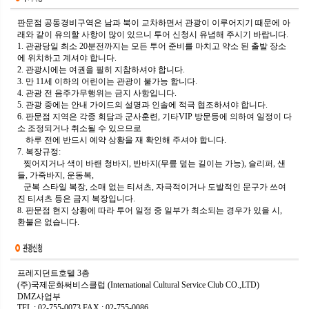
판문점 공동경비구역은 남과 북이 교차하면서 관광이 이루어지기 때문에 아
래와 같이 유의할 사항이 많이 있으니 투어 신청시 유념해 주시기 바랍니다.
1. 관광당일 최소 20분전까지는 모든 투어 준비를 마치고 약소 된 출발 장소
에 위치하고 계셔야 합니다.
2. 관광시에는 여권을 필히 지참하셔야 합니다.
3. 만 11세 이하의 어린이는 관광이 불가능 합니다.
4. 관광 전 음주가무행위는 금지 사항입니다.
5. 관광 중에는 안내 가이드의 설명과 인솔에 적극 협조하셔야 합니다.
6. 판문점 지역은 각종 회담과 군사훈련, 기타VIP 방문등에 의하여 일정이 다
소 조정되거나 취소될 수 있으므로
하루 전에 반드시 예약 상황을 재 확인해 주셔야 합니다.
7.
복장규정
:
찢어지거나 색이 바랜 청바지, 반바지(무릎 덮는 길이는 가능), 슬리퍼, 샌
들, 가죽바지, 운동복,
군복 스타일 복장, 소매 없는 티셔츠, 자극적이거나 도발적인 문구가 쓰여
진 티셔츠 등은 금지 복장입니다.
8. 판문점 현지 상황에 따라 투어 일정 중 일부가 최소되는 경우가 있을 시,
환불은 없습니다.
프레지던트호텔 3층
(주)국제문화써비스클럽 (International Cultural Service Club CO.,LTD)
DMZ사업부
TEL : 02-755-0073 FAX : 02-755-0086