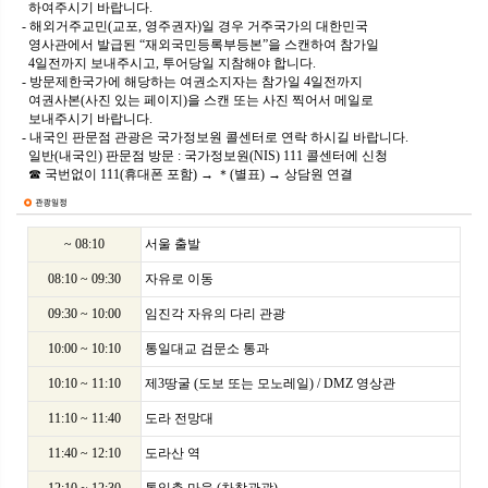
하여주시기 바랍니다.
- 해외거주교민(교포, 영주권자)일 경우 거주국가의 대한민국
영사관에서 발급된 “재외국민등록부등본”을 스캔하여 참가일
4일전까지 보내주시고, 투어당일 지참해야 합니다.
- 방문제한국가에 해당하는 여권소지자는 참가일 4일전까지
여권사본(사진 있는 페이지)을 스캔 또는 사진 찍어서 메일로
보내주시기 바랍니다.
- 내국인 판문점 관광은 국가정보원 콜센터로 연락 하시길 바랍니다.
일반(내국인) 판문점 방문 : 국가정보원(NIS) 111 콜센터에 신청
☎ 국번없이 111(휴대폰 포함) → ＊(별표) → 상담원 연결
~ 08:10
서울 출발
08:10 ~ 09:30
자유로 이동
09:30 ~ 10:00
임진각 자유의 다리 관광
10:00 ~ 10:10
통일대교 검문소 통과
10:10 ~ 11:10
제3땅굴 (도보 또는 모노레일) / DMZ 영상관
11:10 ~ 11:40
도라 전망대
11:40 ~ 12:10
도라산 역