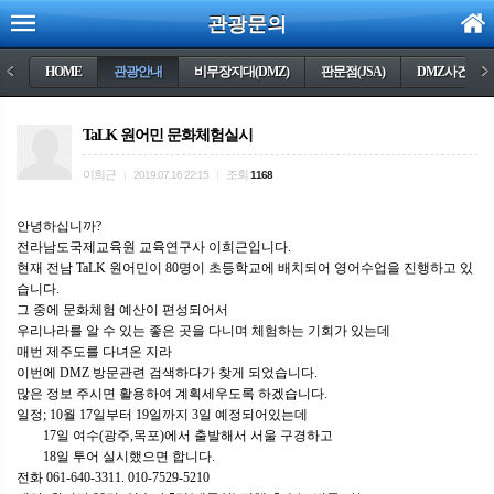
관광문의
<
HOME
관광안내
비무장지대(DMZ)
판문점(JSA)
DMZ사건들
>
TaLK 원어민 문화체험실시
이희근
조회
|
2019.07.16 22:15
|
1168
안녕하십니까?
전라남도국제교육원 교육연구사 이희근입니다.
현재 전남 TaLK 원어민이 80명이 초등학교에 배치되어 영어수업을 진행하고 있
습니다.
그 중에 문화체험 예산이 편성되어서
우리나라를 알 수 있는 좋은 곳을 다니며 체험하는 기회가 있는데
매번 제주도를 다녀온 지라
이번에 DMZ 방문관련 검색하다가 찾게 되었습니다.
많은 정보 주시면 활용하여 계획세우도록 하겠습니다.
일정; 10월 17일부터 19일까지 3일 예정되어있는데
17일 여수(광주,목포)에서 출발해서 서울 구경하고
18일 투어 실시했으면 합니다.
전화 061-640-3311. 010-7529-5210