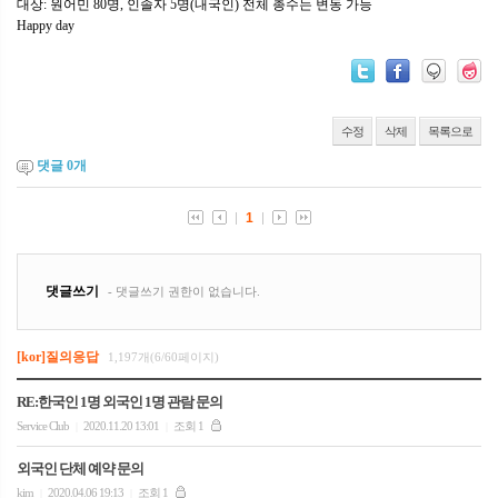
대상: 원어민 80명, 인솔자 5명(내국인) 전체 총수는 변동 가능
Happy day
수정
삭제
목록으로
댓글
0
개
[kor]질의응답
1,197개(6/60페이지)
RE:한국인 1명 외국인 1명 관람 문의
Service Club
2020.11.20 13:01
조회 1
|
|
외국인 단체 예약 문의
kim
2020.04.06 19:13
조회 1
|
|