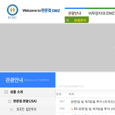
상품소개
관광문의
1,197개(10/60페이지)
번호
제목
1017
판문점 및 제3땅굴 투어 (외국인)
1016
RE:판문점 및 제3땅굴 투어 (