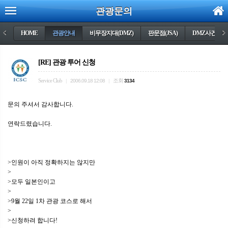
관광문의
<
HOME
관광안내
비무장지대(DMZ)
판문점(JSA)
DMZ사건들
>
[RE] 관광 투어 신청
Service Club
조회
|
2006.09.18 12:08
|
3134
문의 주셔서 감사합니다.
연락드렸습니다.
>인원이 아직 정확하지는 않지만
>
>모두 일본인이고
>
>9월 22일 1차 관광 코스로 해서
>
>신청하려 합니다!