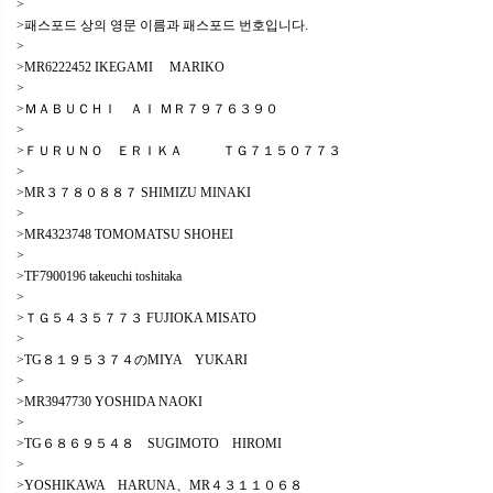
>
>패스포드 상의 영문 이름과 패스포드 번호입니다.
>
>MR6222452 IKEGAMI MARIKO
>
>ＭＡＢＵＣＨＩ ＡＩ ＭＲ７９７６３９０
>
>ＦＵＲＵＮＯ ＥＲＩＫＡ ＴＧ７１５０７７３
>
>MR３７８０８８７ SHIMIZU MINAKI
>
>MR4323748 TOMOMATSU SHOHEI
>
>TF7900196 takeuchi toshitaka
>
>ＴＧ５４３５７７３ FUJIOKA MISATO
>
>TG８１９５３７４のMIYA YUKARI
>
>MR3947730 YOSHIDA NAOKI
>
>TG６８６９５４８ SUGIMOTO HIROMI
>
>YOSHIKAWA HARUNA、MR４３１１０６８