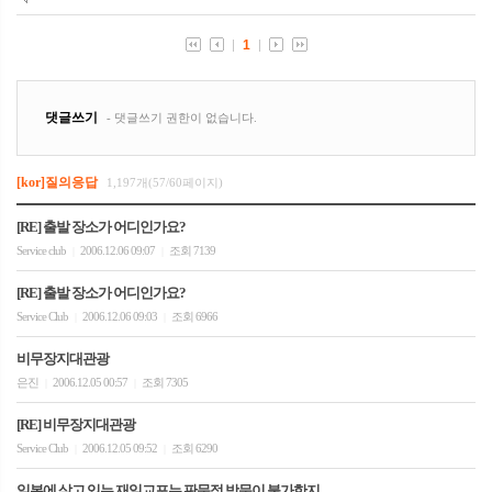
[kor]질의응답
1,197개(57/60페이지)
[RE] 출발 장소가 어디인가요?
Service club
2006.12.06 09:07
조회 7139
|
|
[RE] 출발 장소가 어디인가요?
Service Club
2006.12.06 09:03
조회 6966
|
|
비무장지대관광
은진
2006.12.05 00:57
조회 7305
|
|
[RE] 비무장지대관광
Service Club
2006.12.05 09:52
조회 6290
|
|
일본에 살고 있는 재일교포는 판문점 방문이 불가한지...