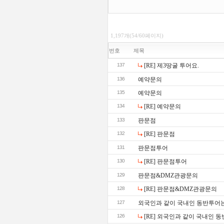
1,197개(54/60페이지)
번호
제목
137
[RE] 제3땅굴 투어요.
136
예약문의
135
예약문의
134
[RE] 예약문의
133
판문점
132
[RE] 판문점
131
판문점투어
130
[RE] 판문점투어
129
판문점&DMZ관광문의
128
[RE] 판문점&DMZ관광문의
127
외국인과 같이 국내인 동반투어
126
[RE] 외국인과 같이 국내인 