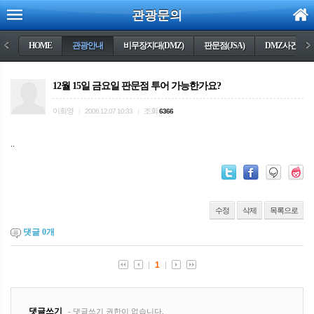
관광문의
<
HOME
관광안내
비무장지대(DMZ)
판문점(JSA)
DMZ사건들
>
12월 15일 금요일 판문점 투어 가능한가요?
이희영
조회
|
2006.12.07 10:33
|
6366
..
수정
삭제
목록으로
댓글
0
개