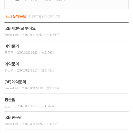
[kor]질의응답
1,197개(54/60페이지)
[RE] 제3땅굴 투어요.
Service Club
2007.09.14 10:42
조회 6627
|
|
예약문의
윤종구
2007.08.29 18:32
조회 7061
|
|
예약문의
명소연
2007.08.20 15:57
조회 7531
|
|
[RE] 예약문의
Service Club
2007.08.21 10:28
조회 6706
|
|
판문점
궁금이
2007.08.20 11:52
조회 7606
|
|
[RE] 판문점
Service Club
2007.08.21 10:36
조회 6151
|
|