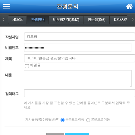
관광문의
<
HOME
관광안내
비무장지대(DMZ)
판문점(JSA)
DMZ사건들
>
작성자명
비밀번호
제목
비밀글
내용
검색태그
이 게시물을 가장 잘 표현할 수 있는 단어를 콤마(,)로 구분해서 입력해 주
세요.
게시물 등록(수정/답변)후
목록으로 이동
본문으로 이동