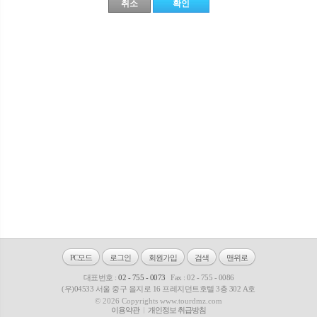
PC모드
로그인
회원가입
검색
맨위로
대표번호 :
02 - 755 - 0073
Fax : 02 - 755 - 0086
(우)04533 서울 중구 을지로 16 프레지던트호텔 3층 302 A호
© 2026 Copyrights www.tourdmz.com
이용약관
개인정보 취급방침