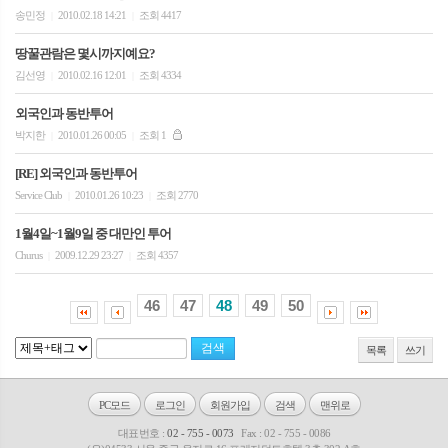
송민정
2010.02.18 14:21
조회 4417
|
|
땅꿀관람은 몇시까지예요?
김선영
2010.02.16 12:01
조회 4334
|
|
외국인과 동반투어
박지한
2010.01.26 00:05
조회 1
|
|
[RE] 외국인과 동반투어
Service Club
2010.01.26 10:23
조회 2770
|
|
1월4일~1월9일 중 대만인 투어
Churus
2009.12.29 23:27
조회 4357
|
|
46
47
48
49
50
목록
쓰기
PC모드
로그인
회원가입
검색
맨위로
대표번호 :
02 - 755 - 0073
Fax : 02 - 755 - 0086