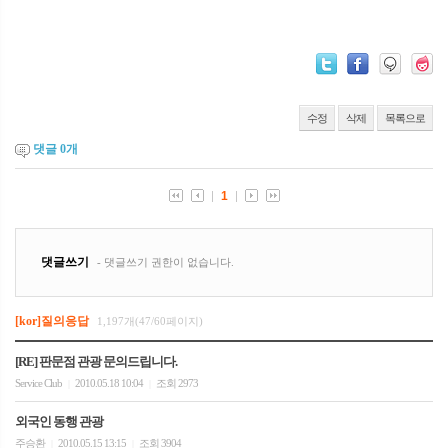
수정
삭제
목록으로
댓글
0
개
[kor]질의응답
1,197개(47/60페이지)
[RE] 판문점 관광 문의드립니다.
Service Club
2010.05.18 10:04
조회 2973
|
|
외국인 동행 관광
주승환
2010.05.15 13:15
조회 3904
|
|