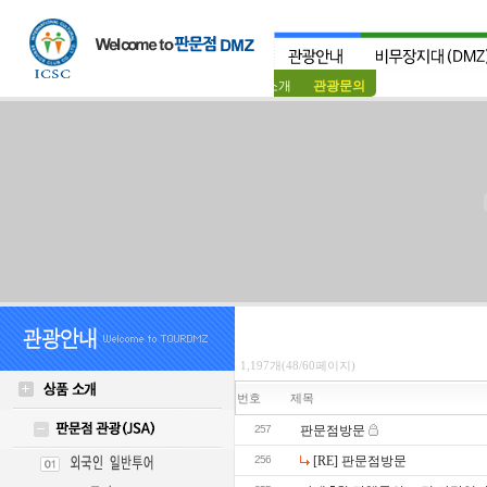
상품소개
관광문의
1,197개(48/60페이지)
번호
제목
257
판문점방문
256
[RE] 판문점방문