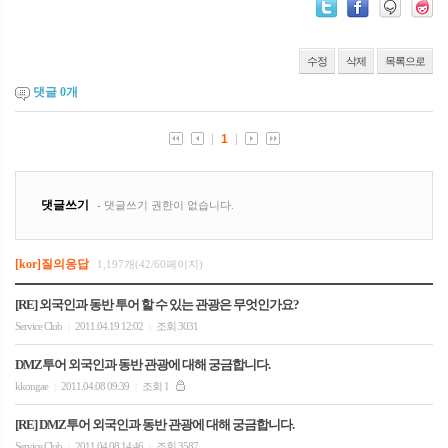
수정
삭제
목록으로
댓글
0
개
[kor]질의응답
1,197개(42/60페이지)
[RE] 외국인과 동반 투어 할 수 있는 관광은 무엇인가요?
Service Club
2011.04.19 12:02
조회 3031
|
|
DMZ투어 외국인과 동반 관광에 대해 궁금합니다.
kkongae
2011.04.08 09:39
조회 1
|
|
[RE] DMZ투어 외국인과 동반 관광에 대해 궁금합니다.
Service Club
2011.04.08 14:46
조회 3587
|
|