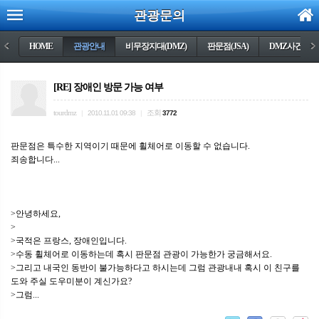
관광문의
<
HOME
관광안내
비무장지대(DMZ)
판문점(JSA)
DMZ사건들
>
[RE] 장애인 방문 가능 여부
tourdmz
조회
|
2010.11.01 09:38
|
3772
판문점은 특수한 지역이기 때문에 휠체어로 이동할 수 없습니다.
죄송합니다...
>안녕하세요,
>
>국적은 프랑스, 장애인입니다.
>수동 휠체어로 이동하는데 혹시 판문점 관광이 가능한가 궁금해서요.
>그리고 내국인 동반이 불가능하다고 하시는데 그럼 관광내내 혹시 이 친구를
도와 주실 도우미분이 계신가요?
>그럼...