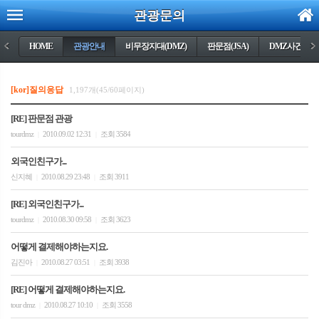
관광문의
<
HOME
관광안내
비무장지대(DMZ)
판문점(JSA)
DMZ사건들
>
[kor]질의응답
1,197개(45/60페이지)
[RE] 판문점 관광
tourdmz
2010.09.02 12:31
조회 3584
|
|
외국인친구가...
신지혜
2010.08.29 23:48
조회 3911
|
|
[RE] 외국인친구가...
tourdmz
2010.08.30 09:58
조회 3623
|
|
어떻게 결제해야하는지요.
김진아
2010.08.27 03:51
조회 3938
|
|
[RE] 어떻게 결제해야하는지요.
tour dmz
2010.08.27 10:10
조회 3558
|
|