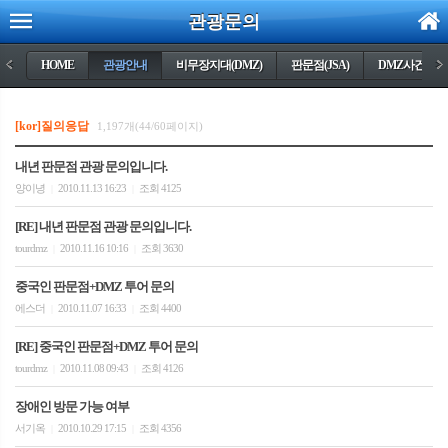
관광문의
<
HOME
관광안내
비무장지대(DMZ)
판문점(JSA)
DMZ사건들
>
[kor]질의응답
1,197개(44/60페이지)
내년 판문점 관광 문의입니다.
양이녕
2010.11.13 16:23
조회 4125
|
|
[RE] 내년 판문점 관광 문의입니다.
tourdmz
2010.11.16 10:16
조회 3630
|
|
중국인 판문점+DMZ 투어 문의
에스더
2010.11.07 16:33
조회 4400
|
|
[RE] 중국인 판문점+DMZ 투어 문의
tourdmz
2010.11.08 09:43
조회 4126
|
|
장애인 방문 가능 여부
서기옥
2010.10.29 17:15
조회 4356
|
|