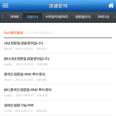
관광문의
<
HOME
관광안내
비무장지대(DMZ)
판문점(JSA)
DMZ사건들
>
[kor]질의응답
1,197개(44/60페이지)
내년 판문점 관광 문의입니다.
양이녕
2010.11.13 16:23
조회 4125
|
|
[RE] 내년 판문점 관광 문의입니다.
tourdmz
2010.11.16 10:16
조회 3630
|
|
중국인 판문점+DMZ 투어 문의
에스더
2010.11.07 16:33
조회 4401
|
|
[RE] 중국인 판문점+DMZ 투어 문의
tourdmz
2010.11.08 09:43
조회 4126
|
|
장애인 방문 가능 여부
서기옥
2010.10.29 17:15
조회 4356
|
|