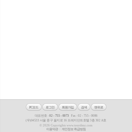
PC모드
로그인
회원가입
검색
맨위로
대표번호 :
02 - 755 - 0073
Fax : 02 - 755 - 0086
(우)04533 서울 중구 을지로 16 프레지던트호텔 3층 302 A호
© 2026 Copyrights www.tourdmz.com
이용약관
개인정보 취급방침