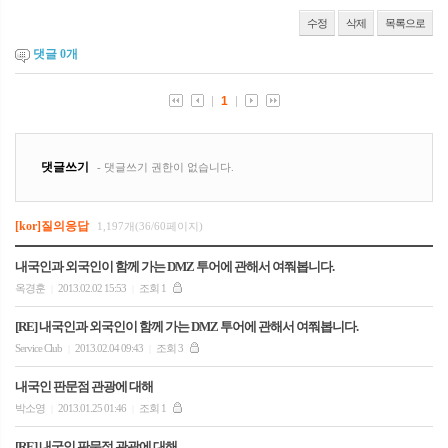
수정
삭제
목록으로
댓글
0
개
[kor]질의응답
1,197개(36/60페이지)
내국인과 외국인이 함께 가는 DMZ 투어에 관해서 여쭤봅니다.
옥경훈
2013.02.02 15:53
조회 1
|
|
[RE] 내국인과 외국인이 함께 가는 DMZ 투어에 관해서 여쭤봅니다.
Service Club
2013.02.04 09:43
조회 3
|
|
내국인 판문점 관광에 대해
박소영
2013.01.25 01:46
조회 1
|
|
[RE] 내국인 판문점 관광에 대해