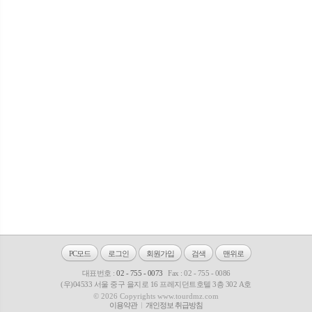
PC모드
로그인
회원가입
검색
맨위로
대표번호 :
02 - 755 - 0073
Fax : 02 - 755 - 0086
(우)04533 서울 중구 을지로 16 프레지던트호텔 3층 302 A호
© 2026 Copyrights www.tourdmz.com
이용약관
개인정보 취급방침