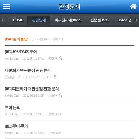
관광문의
<
HOME
관광안내
비무장지대(DMZ)
판문점(JSA)
DMZ사건들
>
[kor]질의응답
1,197개(38/60페이지)
[RE] JSA / DMZ 투어
Service Club
2012.07.05 17:00
조회 0
|
|
다문화가족 판문점 관광 문의
김진용
2012.06.12 20:25
조회 1
|
|
[RE] 다문화가족 판문점 관광 문의
Service Club
2012.06.15 11:37
조회 0
|
|
투어 문의
Kumai Kiyo
2012.06.03 13:59
조회 3280
|
|
[RE] 투어 문의
Service Club
2012.06.05 13:16
조회 3189
|
|