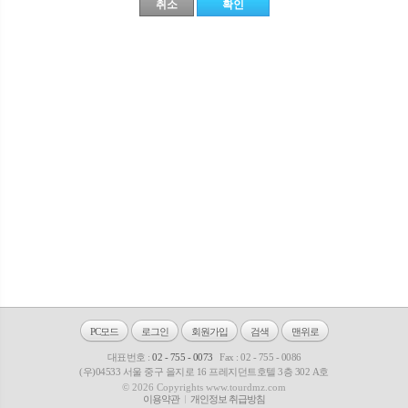
PC모드
로그인
회원가입
검색
맨위로
대표번호 :
02 - 755 - 0073
Fax : 02 - 755 - 0086
(우)04533 서울 중구 을지로 16 프레지던트호텔 3층 302 A호
© 2026 Copyrights www.tourdmz.com
이용약관
개인정보 취급방침