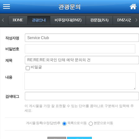
관광문의
<
HOME
관광안내
비무장지대(DMZ)
판문점(JSA)
DMZ사건들
>
작성자명
비밀번호
제목
비밀글
내용
검색태그
이 게시물을 가장 잘 표현할 수 있는 단어를 콤마(,)로 구분해서 입력해 주
세요.
게시물 등록(수정/답변)후
목록으로 이동
본문으로 이동