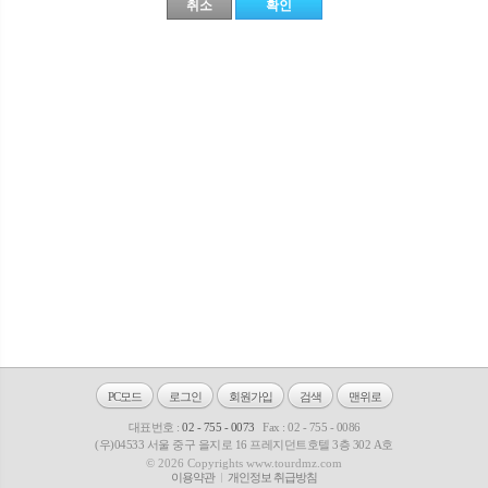
PC모드
로그인
회원가입
검색
맨위로
대표번호 :
02 - 755 - 0073
Fax : 02 - 755 - 0086
(우)04533 서울 중구 을지로 16 프레지던트호텔 3층 302 A호
© 2026 Copyrights www.tourdmz.com
이용약관
개인정보 취급방침