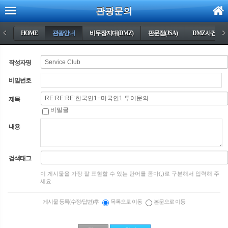
관광문의
<
HOME
관광안내
비무장지대(DMZ)
판문점(JSA)
DMZ사건들
>
작성자명
비밀번호
제목
비밀글
내용
검색태그
이 게시물을 가장 잘 표현할 수 있는 단어를 콤마(,)로 구분해서 입력해 주
세요.
게시물 등록(수정/답변)후
목록으로 이동
본문으로 이동