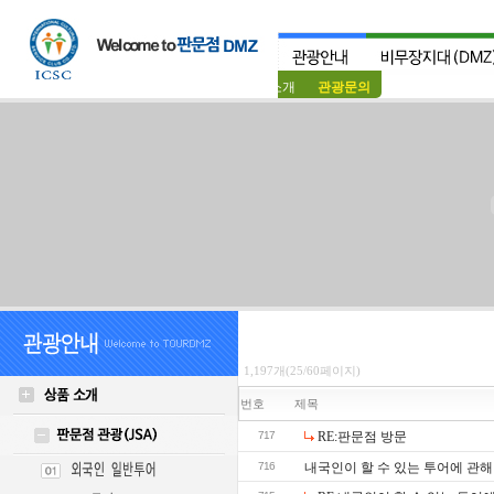
상품소개
관광문의
1,197개(25/60페이지)
번호
제목
717
RE:판문점 방문
716
내국인이 할 수 있는 투어에 관해