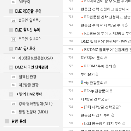
715
RE:내국인이 할 수 있는 투어
714
판문점 견학 신청하고 싶습니다.
713
RE:판문점 견학 신청하고 싶습
712
판문점 투어 or 제3땅굴 투어
711
RE:판문점 투어 or 제3땅굴 투
710
'DMZ 철책투어' 인원제한 관련
709
RE:'DMZ 철책투어' 인원제한
708
DMZ투어 문의
707
RE:DMZ투어 문의
706
투어문의
705
vip 관광문의
704
RE:vip 관광문의
703
제3땅굴 견학궁금?
702
[RE] 제3땅굴 견학궁금?
701
판문점 디엠지 투어
700
[RE] 판문점 디엠지 투어