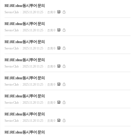
RE:RE:dmz동시투어 문의
Service Club
2025.11.20 11:25
조회 0
|
|
RE:RE:dmz동시투어 문의
Service Club
2025.11.20 11:25
조회 0
|
|
RE:RE:dmz동시투어 문의
Service Club
2025.11.20 11:25
조회 0
|
|
RE:RE:dmz동시투어 문의
Service Club
2025.11.20 11:25
조회 0
|
|
RE:RE:dmz동시투어 문의
Service Club
2025.11.20 11:25
조회 0
|
|
RE:RE:dmz동시투어 문의
Service Club
2025.11.20 11:25
조회 0
|
|
RE:RE:dmz동시투어 문의
Service Club
2025.11.20 11:25
조회 0
|
|
RE:RE:dmz동시투어 문의