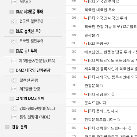
595
[RE] 외국인 투어
594
외국인 내국인 투어
593
[RE] 외국인 내국인 투어
592
외국인 관광 가능 여부 (12.7 일요
591
관광문의
590
[RE] 관광문의
589
베트남인도 판문점/땅굴 투어 가
588
[RE] 베트남인도 판문점/땅굴
587
재외국민 등록자인데 외국인과 
586
[RE] 재외국민 등록자인데 외
585
관광문의
584
[RE] 관광문의
583
문의드립니다.
582
[RE] 문의드립니다.
581
견학문의드립니다~
580
[RE] 견학문의드립니다~
579
판문점 관광궁금중(제 3땅굴 & 