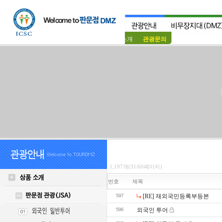
상품소개
관광문의
1,197개(31/60페이지)
번호
제목
597
[RE] 재외국민등록부등본
596
외국인 투어