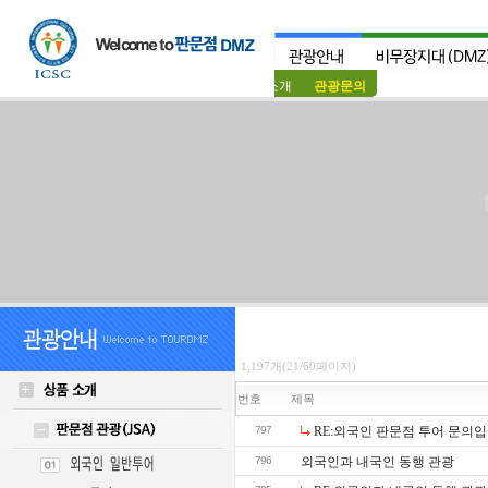
상품소개
관광문의
1,197개(21/60페이지)
번호
제목
797
RE:외국인 판문점 투어 문의입
796
외국인과 내국인 동행 관광