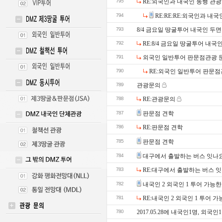
795
RE:외국인과 내국인 동행 관광
794
RE:RE:RE:외국인과 내
793
8/4 금요일 땅굴투어 내국인 두
792
RE:8/4 금요일 땅굴투어 내국
791
외국인 일반투어 판문점관광 
790
RE:외국인 일반투어 판문
789
관광문의
788
RE:관광문의
787
판문점 견학
786
RE:판문점 견학
785
판문점 견학
784
대구에서 출발하는 버스 잇나
783
RE:대구에서 출발하는 버스 
782
내국인 2 외국인 1 투어 가능
781
RE:내국인 2 외국인 1 투어 
780
2017.05.28에 내국인1명, 외