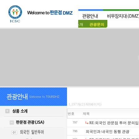
상품소개
관광문의
1,197개(21/60페이지)
번호
제목
797
RE:외국인 판문점 투어 문의입
796
외국인과 내국인 동행 관광