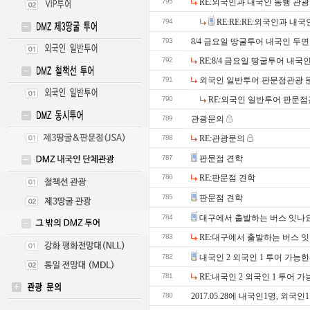
795
RE:외국인과 내국인 동행 관광
794
RE:RE:RE:외국인과 내
793
8/4 금요일 땅굴투어 내국인 두
792
RE:8/4 금요일 땅굴투어 내국
791
외국인 일반투어 판문점관광 
790
RE:외국인 일반투어 판문
789
관광문의
788
RE:관광문의
787
판문점 견학
786
RE:판문점 견학
785
판문점 견학
784
대구에서 출발하는 버스 잇나
783
RE:대구에서 출발하는 버스 
782
내국인 2 외국인 1 투어 가능
781
RE:내국인 2 외국인 1 투어 
780
2017.05.28에 내국인1명, 외