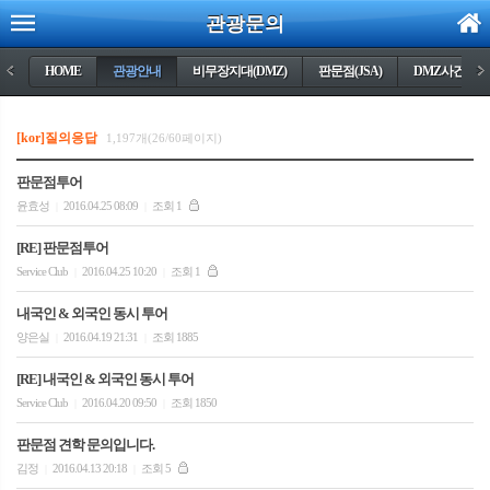
관광문의
<
HOME
관광안내
비무장지대(DMZ)
판문점(JSA)
DMZ사건들
>
[kor]질의응답
1,197개(26/60페이지)
판문점투어
윤효성
2016.04.25 08:09
조회 1
|
|
[RE] 판문점투어
Service Club
2016.04.25 10:20
조회 1
|
|
내국인 & 외국인 동시 투어
양은실
2016.04.19 21:31
조회 1885
|
|
[RE] 내국인 & 외국인 동시 투어
Service Club
2016.04.20 09:50
조회 1850
|
|
판문점 견학 문의입니다.
김정
2016.04.13 20:18
조회 5
|
|