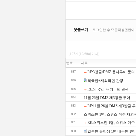
1,197개(19/60페이지)
번호
제목
837
RE:3땅굴/DMZ 동시투어 문의
836
외국인+재외국민 관광
835
RE:외국인+재외국민 관광
834
11월 26일 DMZ 제3땅굴 투어
833
RE:11월 26일 DMZ 제3땅굴 
832
스위스인 1명, 스위스 거주 재외
831
RE:스위스인 1명, 스위스 거주
830
일본인 유학생 1명 내국인 1명