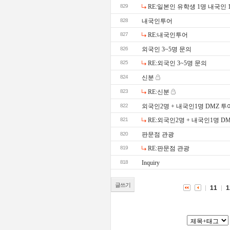
829
RE:일본인 유학생 1명 내국인 
828
내국인투어
827
RE:내국인투어
826
외국인 3~5명 문의
825
RE:외국인 3~5명 문의
824
신분
823
RE:신분
822
외국인2명 + 내국인1명 DMZ 투
821
RE:외국인2명 + 내국인1명 D
820
판문점 관광
819
RE:판문점 관광
818
Inquiry
글쓰기
11
1