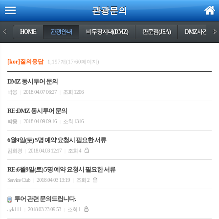
관광문의
<
HOME
관광안내
비무장지대(DMZ)
판문점(JSA)
DMZ사건들
>
[kor]질의응답
1,197개(17/60페이지)
DMZ 동시투어 문의
박웅
2018.04.07 06:27
조회 1206
|
|
RE:DMZ 동시투어 문의
박웅
2018.04.09 09:16
조회 1316
|
|
6월9일(토) 5명 예약 요청시 필요한 서류
김희경
2018.04.03 12:17
조회 4
|
|
RE:6월9일(토) 5명 예약 요청시 필요한 서류
Service Club
2018.04.03 13:19
조회 2
|
|
투어 관련 문의드립니다.
ayk111
2018.03.23 09:53
조회 1
|
|