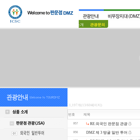
상품소개
관광문의
1,197개(13/60페이지)
번호
제목
957
RE:외국인 판문점 관광
956
DMZ 제 3 땅굴 일반 투어