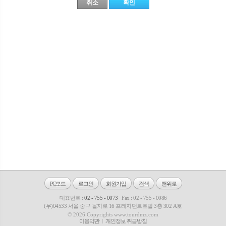
PC모드
로그인
회원가입
검색
맨위로
대표번호 :
02 - 755 - 0073
Fax : 02 - 755 - 0086
(우)04533 서울 중구 을지로 16 프레지던트호텔 3층 302 A호
© 2026 Copyrights www.tourdmz.com
이용약관
개인정보 취급방침