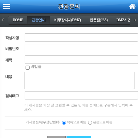
관광문의
<
HOME
관광안내
비무장지대(DMZ)
판문점(JSA)
DMZ사건들
>
작성자명
비밀번호
제목
비밀글
내용
검색태그
이 게시물을 가장 잘 표현할 수 있는 단어를 콤마(,)로 구분해서 입력해 주
세요.
게시물 등록(수정/답변)후
목록으로 이동
본문으로 이동