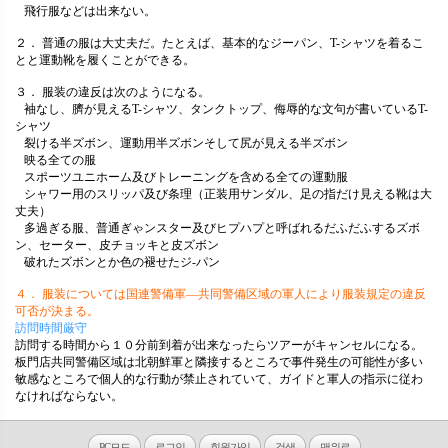
飛行服などは出来ない。
２． 普通の服は大丈夫だ。たとえば、基本的なジーパン、T-シャツを着るこ
とと運動靴を履くことができる。
３． 服装の違反は次のようになる。
袖なし、臍が見えるT-シャツ、タンクトップ、侮辱的な文句が書いているT-
シャツ
裂ける半ズボン、運動用半ズボンそして尻が見える半ズボン
映る全ての服
スポーツユニホーム及びトレーニングを含める全ての運動服
シャワー用のスリッパ及び条理（正装用サンダル、足の指だけ見える靴は大
丈夫）
多過ぎる服、普通ぎゃンスター及びヒプハプと呼ばれるだふだふするズボ
ン、セーター、皮チョッキと皮ズボン
破れたズボンとか色の褪せたジ-パン
４． 服装については国連警備軍―共同警備区域の軍人により服装規定の違反
可否が決まる。
訪問時間厳守
訪問する時間から１０分前到着が出来なったらツアーがキャンセルになる。
板門店共同警備区域は北朝鮮軍と隣接するところで事件発生の可能性が多い
敏感なところで個人的な行動が禁止されていて、ガイドと軍人の指示に従わ
なければならない。
PC모드
로그인
회원가입
검색
맨위로