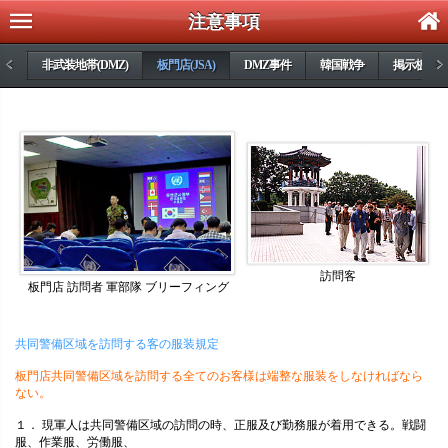
注意事項
案内
<
非武装地帯(DMZ)
板門店(JSA)
DMZ事件
韓国戦争
掲示板
>
訪問客
板門店 訪問者 軍部隊 ブリーフィング
共同警備区域を訪問する客の服装規定
板門店共同警備区域を訪問する全てのお客様は端整な服装をしなければなら
ない。
１． 現軍人は共同警備区域の訪問の時、正服及び勤務服が着用できる。戦闘
服、作業服、労働服、