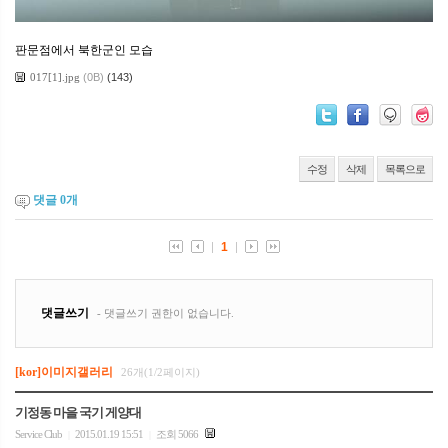
판문점에서 북한군인 모습
017[1].jpg
(0B)
(143)
수정
삭제
목록으로
댓글
0
개
[kor]이미지갤러리
26개(1/2페이지)
기정동 마을 국기 게양대
Service Club
2015.01.19 15:51
조회 5066
|
|