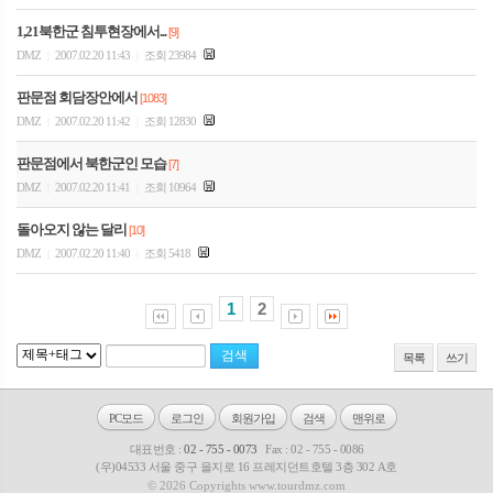
1,21북한군 침투현장에서...
[9]
DMZ
2007.02.20 11:43
조회 23984
|
|
판문점 회담장안에서
[1083]
DMZ
2007.02.20 11:42
조회 12830
|
|
판문점에서 북한군인 모습
[7]
DMZ
2007.02.20 11:41
조회 10964
|
|
돌아오지 않는 달리
[10]
DMZ
2007.02.20 11:40
조회 5418
|
|
1
2
목록
쓰기
PC모드
로그인
회원가입
검색
맨위로
대표번호 :
02 - 755 - 0073
Fax : 02 - 755 - 0086
(우)04533 서울 중구 을지로 16 프레지던트호텔 3층 302 A호
© 2026 Copyrights www.tourdmz.com