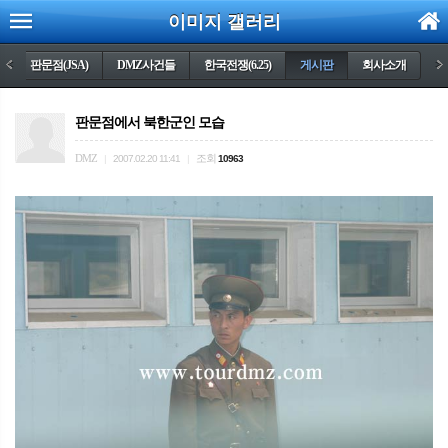
이미지 갤러리
)
<
판문점(JSA)
DMZ사건들
한국전쟁(6.25)
게시판
회사소개
>
판문점에서 북한군인 모습
DMZ
조회
|
2007.02.20 11:41
|
10963