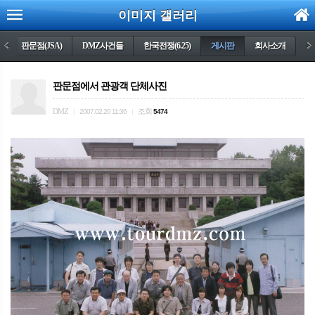
이미지 갤러리
)
<
판문점(JSA)
DMZ사건들
한국전쟁(6.25)
게시판
회사소개
>
판문점에서 관광객 단체사진
DMZ
조회
|
2007.02.20 11:36
|
5474