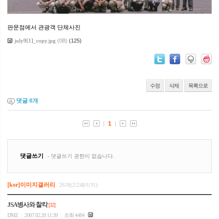
판문점에서 관광객 단체사진
july9[1]_copy.jpg
(0B)
(125)
수정
삭제
목록으로
댓글
0
개
[kor]이미지갤러리
26개(2/2페이지)
JSA병사와 찰칵
[32]
DMZ
2007.02.20 11:39
조회 4484
|
|