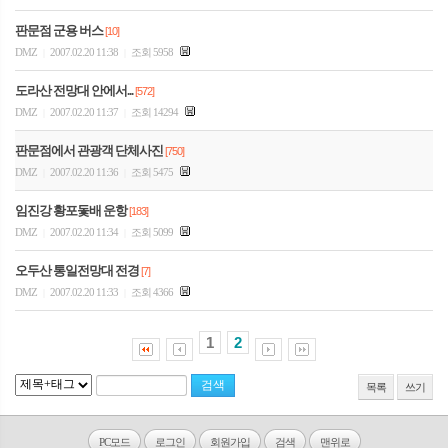
판문점 군용 버스
[10]
DMZ
2007.02.20 11:38
조회 5958
|
|
도라산 전망대 안에서...
[572]
DMZ
2007.02.20 11:37
조회 14294
|
|
판문점에서 관광객 단체사진
[750]
DMZ
2007.02.20 11:36
조회 5475
|
|
임진강 황포돛배 운항
[183]
DMZ
2007.02.20 11:34
조회 5099
|
|
오두산 통일전망대 전경
[7]
DMZ
2007.02.20 11:33
조회 4366
|
|
1
2
목록
쓰기
PC모드
로그인
회원가입
검색
맨위로