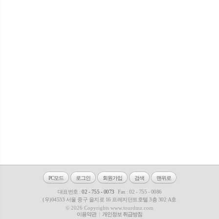
PC모드
로그인
회원가입
검색
맨위로
대표번호 :
02 - 755 - 0073
Fax : 02 - 755 - 0086
(우)04533 서울 중구 을지로 16 프레지던트호텔 3층 302 A호
© 2026 Copyrights www.tourdmz.com
이용약관
개인정보 취급방침