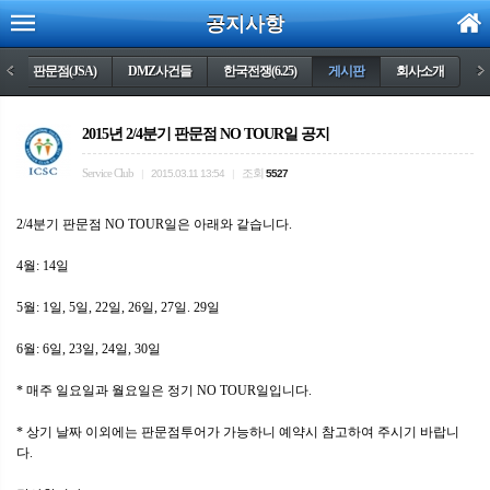
공지사항
)
<
판문점(JSA)
DMZ사건들
한국전쟁(6.25)
게시판
회사소개
>
2015년 2/4분기 판문점 NO TOUR일 공지
Service Club
조회
|
2015.03.11 13:54
|
5527
2/4분기 판문점 NO TOUR일은 아래와 같습니다.
4월: 14일
5월: 1일, 5일, 22일, 26일, 27일. 29일
6월: 6일, 23일, 24일, 30일
* 매주 일요일과 월요일은 정기 NO TOUR일입니다.
* 상기 날짜 이외에는 판문점투어가 가능하니 예약시 참고하여 주시기 바랍니
다.