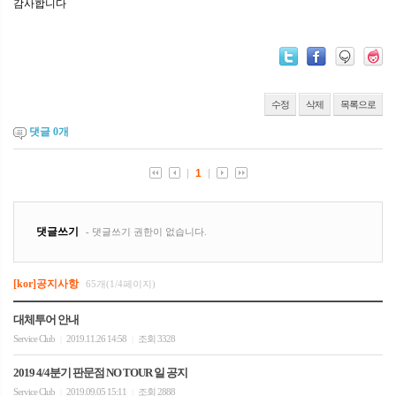
감사합니다
수정
삭제
목록으로
댓글
0
개
[kor]공지사항
65개(1/4페이지)
대체투어 안내
Service Club
2019.11.26 14:58
조회 3328
|
|
2019 4/4분기 판문점 NO TOUR 일 공지
Service Club
2019.09.05 15:11
조회 2888
|
|