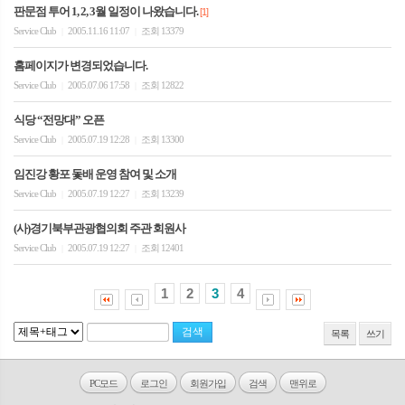
판문점 투어 1, 2, 3월 일정이 나왔습니다.
[1]
Service Club
2005.11.16 11:07
조회 13379
|
|
홈페이지가 변경되었습니다.
Service Club
2005.07.06 17:58
조회 12822
|
|
식당 “전망대” 오픈
Service Club
2005.07.19 12:28
조회 13300
|
|
임진강 황포 돛배 운영 참여 및 소개
Service Club
2005.07.19 12:27
조회 13239
|
|
(사)경기북부관광협의회 주관 회원사
Service Club
2005.07.19 12:27
조회 12401
|
|
1
2
3
4
목록
쓰기
PC모드
로그인
회원가입
검색
맨위로