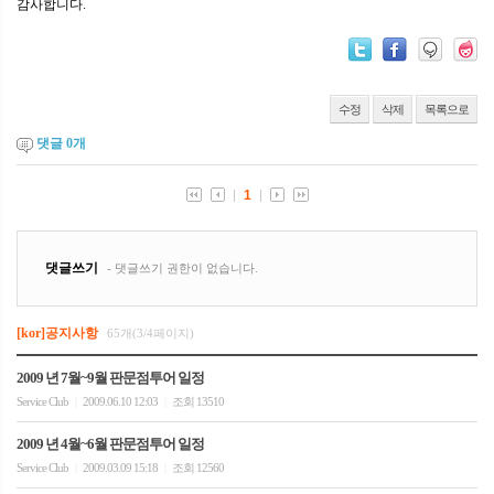
감사합니다.
수정
삭제
목록으로
댓글
0
개
[kor]공지사항
65개(3/4페이지)
2009 년 7월~9월 판문점투어 일정
Service Club
2009.06.10 12:03
조회 13510
|
|
2009 년 4월~6월 판문점투어 일정
Service Club
2009.03.09 15:18
조회 12560
|
|