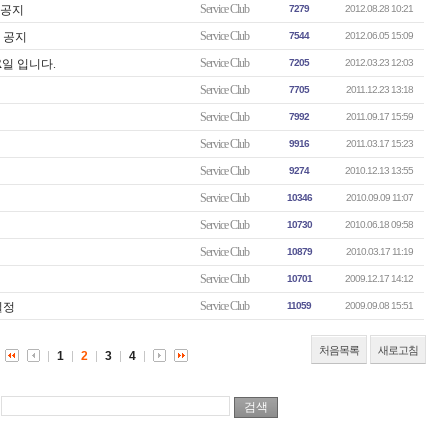
Service Club
일 공지
7279
2012.08.28 10:21
Service Club
일 공지
7544
2012.06.05 15:09
Service Club
UR일 입니다.
7205
2012.03.23 12:03
Service Club
7705
2011.12.23 13:18
Service Club
7992
2011.09.17 15:59
Service Club
9916
2011.03.17 15:23
Service Club
9274
2010.12.13 13:55
Service Club
10346
2010.09.09 11:07
Service Club
10730
2010.06.18 09:58
Service Club
10879
2010.03.17 11:19
Service Club
10701
2009.12.17 14:12
Service Club
일정
11059
2009.09.08 15:51
처음목록
새로고침
1
2
3
4