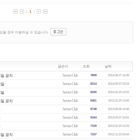
글쓴이
조회
날짜
Service Club
UR일 공지
7859
2014.08.27 14:39
Service Club
R일
8214
2014.05.07 15:24
Service Club
R일
8290
2014.02.25 10:52
Service Club
UR일 공지
8361
2013.11.25 13:45
Service Club
지
8748
2013.08.06 14:48
Service Club
지
8164
2013.05.07 10:01
Service Club
지
7109
2013.02.20 14:29
Service Club
UR일 공지
7247
2012.11.23 10:44