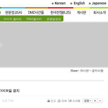
이미지 갤러리
DMZ갤러리
관광일정표
Home
> 게시판 > 공지사항
 TOUR일 공지
조회
7246
신고
인쇄
스크랩