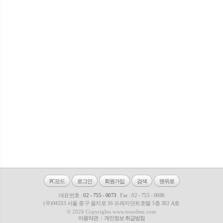
PC모드
로그인
회원가입
검색
맨위로
대표번호 :
02 - 755 - 0073
Fax : 02 - 755 - 0086
(우)04533 서울 중구 을지로 16 프레지던트호텔 3층 302 A호
© 2026 Copyrights www.tourdmz.com
이용약관
개인정보 취급방침