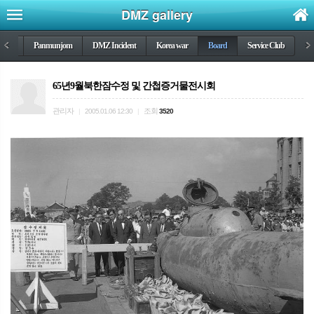
DMZ gallery
DMZ
<
Panmunjom
DMZ Incident
Korea war
Board
Service Club
>
65년9월북한잠수정 및 간첩증거물전시회
관리자
조회
|
2005.01.06 12:30
|
3520