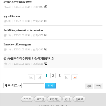
set crews free in Dec 1969
관리자
2005.01.06 12:32
조회 4096
|
|
spy infiltration
관리자
2005.01.06 12:31
조회 4162
|
|
the Military Armistice Commission
관리자
2005.01.06 12:31
조회 4377
|
|
Interview of Lee su-guen
관리자
2005.01.06 12:31
조회 4280
|
|
65년9월북한잠수정 및 간첩증거물전시회
관리자
2005.01.06 12:30
조회 3521
|
|
1
2
3
목록
쓰기
PC모드
로그인
회원가입
검색
맨위로
대표번호 :
02 - 755 - 0073