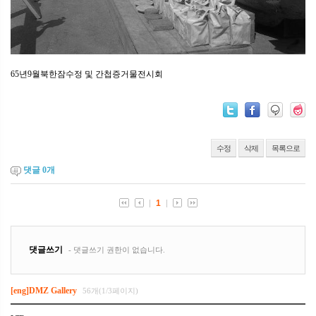
65년9월북한잠수정 및 간첩증거물전시회
수정
삭제
목록으로
댓글
0
개
[eng]DMZ Gallery
56개(1/3페이지)