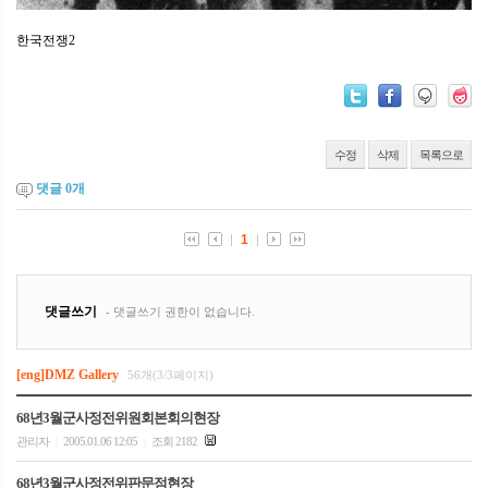
한국전쟁2
수정
삭제
목록으로
댓글
0
개
[eng]DMZ Gallery
56개(3/3페이지)
68년3월군사정전위원회본회의현장
관리자
2005.01.06 12:05
조회 2182
|
|
68년3월군사정전위판문점현장