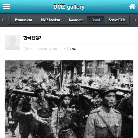
DMZ gallery
DMZ
<
Panmunjom
DMZ Incident
Korea war
Board
Service Club
>
한국전쟁2
관리자
조회
|
2005.01.03 20:59
|
1740