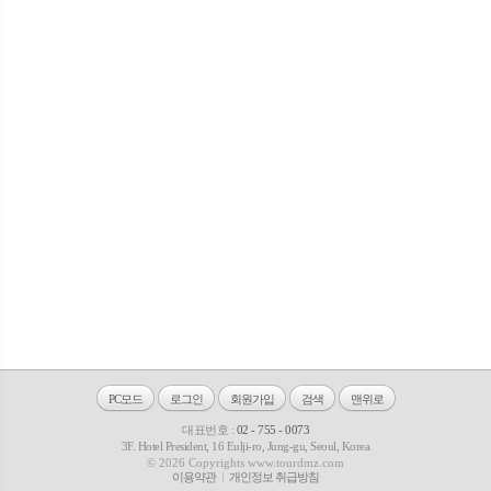
PC모드
로그인
회원가입
검색
맨위로
대표번호 :
02 - 755 - 0073
3F. Hotel President, 16 Eulji-ro, Jung-gu, Seoul, Korea
© 2026 Copyrights www.tourdmz.com
이용약관
개인정보 취급방침