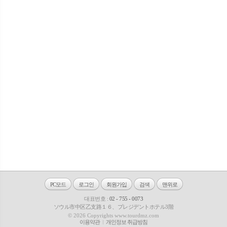
PC모드
로그인
회원가입
검색
맨위로
대표번호 :
02 - 755 - 0073
ソウル市中区乙支路１６、プレジデントホテル3階
© 2026 Copyrights www.tourdmz.com
이용약관
개인정보 취급방침