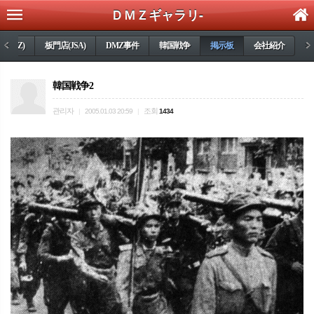
ＤＭＺギャラリ-
(DMZ)
<
板門店(JSA)
DMZ事件
韓国戦争
掲示板
会社紹介
>
韓国戦争2
관리자
조회
|
2005.01.03 20:59
|
1434