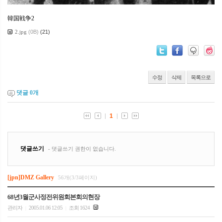
韓国戦争2
2.jpg
(0B)
(21)
수정
삭제
목록으로
댓글
0
개
[jpn]DMZ Gallery
56개(3/3페이지)
68년3월군사정전위원회본회의현장
관리자
2005.01.06 12:05
조회 1624
|
|